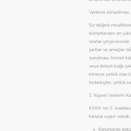
Verilerin Aktarılması
Siz değerli misafirle
hizmetlerden en yüks
sınırlar çerçevesinde 
şartlar ve amaçlar dâ
sunulması, hizmet kali
veya dolaylı bağlı şir
etmeye yetkili olan k
tedarikçiler, yetkili s
2. Kişisel Verilerin 
KVKK’ nın 5. maddesi 
kanuna uygun olarak al
Kanunlarda açık