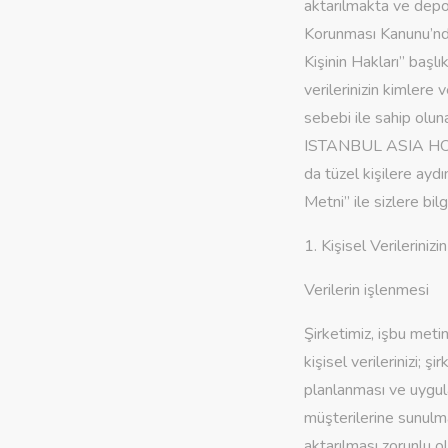
aktarılmakta ve depol
Korunması Kanunu’nda
Kişinin Hakları” başlı
verilerinizin kimlere 
sebebi ile sahip olu
ISTANBUL ASIA HOTEL 
da tüzel kişilere ayd
Metni” ile sizlere bil
1. Kişisel Verilerini
Verilerin işlenmesi
Şirketimiz, işbu meti
kişisel verilerinizi; 
planlanması ve uygula
müşterilerine sunulmas
aktarılması zorunlu o