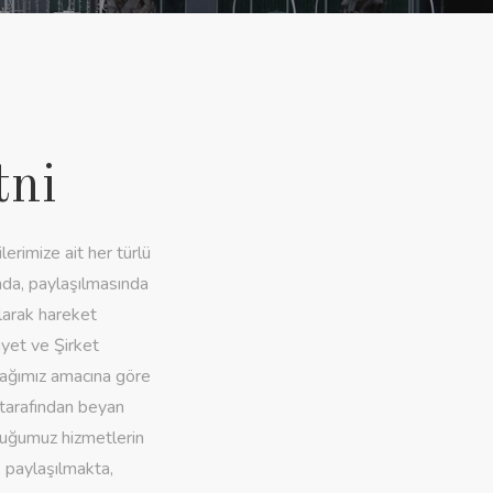
ni
imize ait her türlü
ında, paylaşılmasında
larak hareket
iyet ve Şirket
yacağımız amacına göre
z tarafından beyan
duğumuz hizmetlerin
, paylaşılmakta,