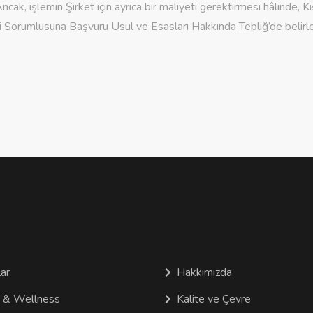
Ancak, işlemin Şirket için ayrıca bir maliyeti gerektirmesi hâlinde, K
ri Sorumlusuna Başvuru Usul ve Esasları Hakkında Tebliğ’de belirle
ar
Hakkımızda
 & Wellness
Kalite ve Çevre