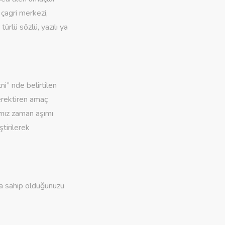
çagri merkezi,
ürlü sözlü, yazılı ya
i” nde belirtilen
erektiren amaç
ımız zaman aşımı
ştirilerek
ra sahip olduğunuzu