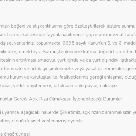
rimizin beğeni ve alışkanlıklarına göre özelleştirilerek sizlere sun
ek hizmet kalitesinde faydalanabilmeniz için, resmi mevzuat taraf
kişisel verilerinizi, toplamakta, 6698 sayılı Kanun’un 5. ve 6. madd
hilinde işlemekteyiz. Siz müşterilerimize katma değerli hizmetler, f
tesinin artırılması amacıyla, yurt içinde ya da yurt dışındaki iştirak
ketlerimizle ve ortak girişimlerimizle veya yasal bir zorunluluk gere
amu kurum ve kuruluşları ile, faaliyetlerimiz gereği anlaşmalı old
atıcılar, yetkili bayiiler ve iş ortaklarımız ile paylaşmaktayız.
Kanunlar Gereği Açık Rıza Olmaksızın İşlenebileceği Durumlar
uyarınca, aşağıdaki hallerde Şirketimiz, açık rızanız aranmaksızın yu
mış olduğu kişisel verilerinizi işleyebilir.
ça öngörülmesi.