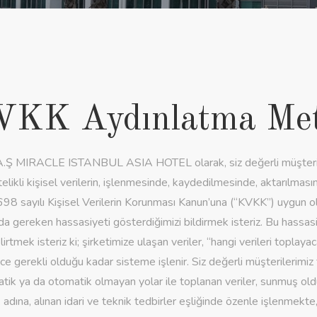
VKK Aydınlatma Met
 MIRACLE ISTANBUL ASIA HOTEL olarak, siz değerli müşteriler
itelikli kişisel verilerin, işlenmesinde, kaydedilmesinde, aktarılmas
98 sayılı Kişisel Verilerin Korunması Kanun’una (“KVKK”) uygun o
da gereken hassasiyeti gösterdiğimizi bildirmek isteriz. Bu hassas
irtmek isteriz ki; şirketimize ulaşan veriler, “hangi verileri topla
dece gerekli olduğu kadar sisteme işlenir. Siz değerli müşterilerimi
tik ya da otomatik olmayan yolar ile toplanan veriler, sunmuş ol
k adına, alınan idari ve teknik tedbirler eşliğinde özenle işlenmekte