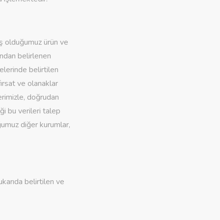
muş olduğumuz ürün ve
ından belirlenen
elerinde belirtilen
ırsat ve olanaklar
lerimizle, doğrudan
ği bu verileri talep
uğumuz diğer kurumlar,
karıda belirtilen ve