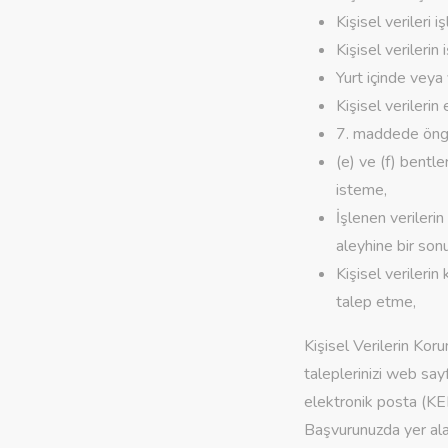
Kişisel verileri 
Kişisel verileri
Yurt içinde veya y
Kişisel verilerin
7. maddede öngör
(e) ve (f) bentler
isteme,
İşlenen verilerin
aleyhine bir son
Kişisel verilerin
talep etme,
Kişisel Verilerin Kor
taleplerinizi web sa
elektronik posta (KE
Başvurunuzda yer alan