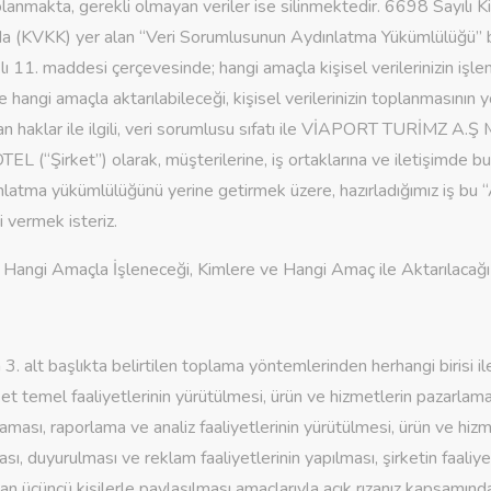
anmakta, gerekli olmayan veriler ise silinmektedir. 6698 Sayılı Kiş
 (KVKK) yer alan “Veri Sorumlusunun Aydınlatma Yükümlülüğü” başl
klı 11. maddesi çerçevesinde; hangi amaçla kişisel verilerinizin işle
ve hangi amaçla aktarılabileceği, kişisel verilerinizin toplanmasının
nan haklar ile ilgili, veri sorumlusu sıfatı ile VİAPORT TURİMZ A.
(“Şirket”) olarak, müşterilerine, iş ortaklarına ve iletişimde b
ınlatma yükümlülüğünü yerine getirmek üzere, hazırladığımız iş bu
gi vermek isteriz.
zin Hangi Amaçla İşleneceği, Kimlere ve Hangi Amaç ile Aktarılacağı
n 3. alt başlıkta belirtilen toplama yöntemlerinden herhangi birisi 
şirket temel faaliyetlerinin yürütülmesi, ürün ve hizmetlerin pazarlam
ması, raporlama ve analiz faaliyetlerinin yürütülmesi, ürün ve hizm
ı, duyurulması ve reklam faaliyetlerinin yapılması, şirketin faaliyet
lan üçüncü kişilerle paylaşılması amaçlarıyla açık rızanız kapsamınd