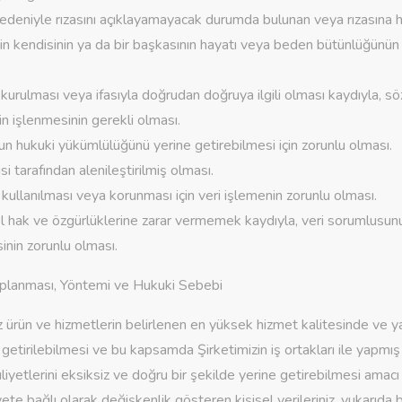
k nedeniyle rızasını açıklayamayacak durumda bulunan veya rızasına h
in kendisinin ya da bir başkasının hayatı veya beden bütünlüğünün
kurulması veya ifasıyla doğrudan doğruya ilgili olması kaydıyla, sö
erin işlenmesinin gerekli olması.
n hukuki yükümlülüğünü yerine getirebilmesi için zorunlu olması.
disi tarafından alenileştirilmiş olması.
, kullanılması veya korunması için veri işlemenin zorunlu olması.
emel hak ve özgürlüklerine zarar vermemek kaydıyla, veri sorumlusu
sinin zorunlu olması.
 Toplanması, Yöntemi ve Hukuki Sebebi
ürün ve hizmetlerin belirlenen en yüksek hizmet kalitesinde ve 
 getirilebilmesi ve bu kapsamda Şirketimizin iş ortakları ile yapm
etlerini eksiksiz ve doğru bir şekilde yerine getirebilmesi amacı i
iyete bağlı olarak değişkenlik gösteren kişisel verileriniz, yukarıda 