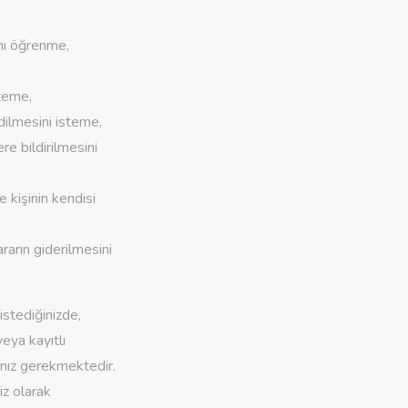
ını öğrenme,
steme,
dilmesini isteme,
ere bildirilmesini
 kişinin kendisi
rarın giderilmesini
istediğinizde,
eya kayıtlı
nız gerekmektedir.
iz olarak