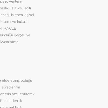
isel Verilerin
ıklı 10. ve “İlgili
neceği, işlenen kişisel
 yöntemi ve hukuki
Ş M IRACLE
ulunduğu gerçek ya
 “Aydınlatma
ile elde etmiş olduğu
a süreçlerinin
etlerin özelleştirerek
leri nedeni ile
a işlemektedir.