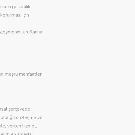
ukuki geçerlilik
 korunması için
zleşmenin taraflarına
nun meşru menfaatleri
yasal çerçevede
ış olduğu sözleşme ve
le, verilen hizmet,
belirtilen amaçlar