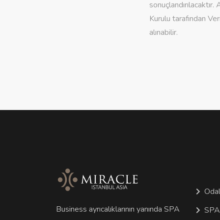
sonuçlandırılacaktır. 
Kurulu tarafından Ve
alınabilir.
Odal
Business ayrıcalıklarının yanında SPA
SPA