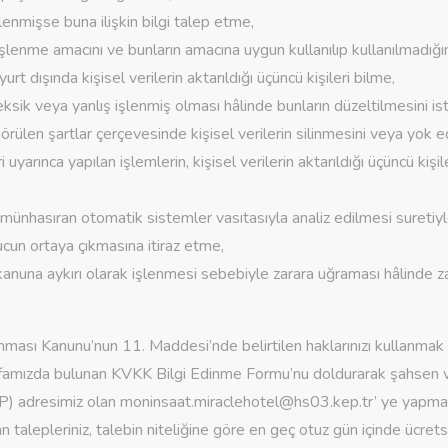
işlenmişse buna ilişkin bilgi talep etme,
n işlenme amacını ve bunların amacına uygun kullanılıp kullanılmadığ
urt dışında kişisel verilerin aktarıldığı üçüncü kişileri bilme,
 eksik veya yanlış işlenmiş olması hâlinde bunların düzeltilmesini i
ülen şartlar çerçevesinde kişisel verilerin silinmesini veya yok e
i uyarınca yapılan işlemlerin, kişisel verilerin aktarıldığı üçüncü kişil
 münhasıran otomatik sistemler vasıtasıyla analiz edilmesi suretiyle
ucun ortaya çıkmasına itiraz etme,
 kanuna aykırı olarak işlenmesi sebebiyle zarara uğraması hâlinde za
unması Kanunu’nun 11. Maddesi’nde belirtilen haklarınızı kullanmak 
yfamızda bulunan KVKK Bilgi Edinme Formu’nu doldurarak şahsen v
P) adresimiz olan
moninsaat.miraclehotel@hs03.kep.tr
’ ye yapma
 talepleriniz, talebin niteliğine göre en geç otuz gün içinde ücrets