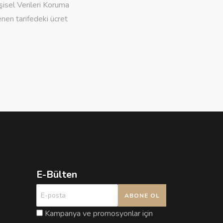
işisel Verileri Koruma
nen tarifedeki ücret
E-Bülten
ABONE OL
Kampanya ve promosyonlar için