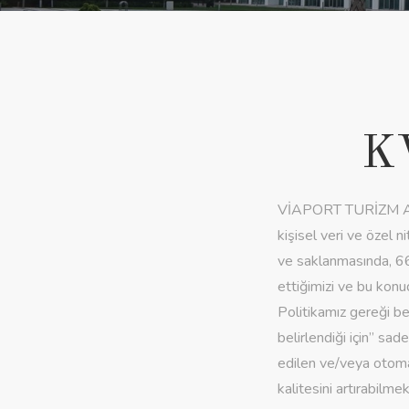
K
VİAPORT TURİZM A.Ş
kişisel veri ve özel n
ve saklanmasında, 66
ettiğimizi ve bu konu
Politikamız gereği bel
belirlendiği için” sa
edilen ve/veya otoma
kalitesini artırabilme