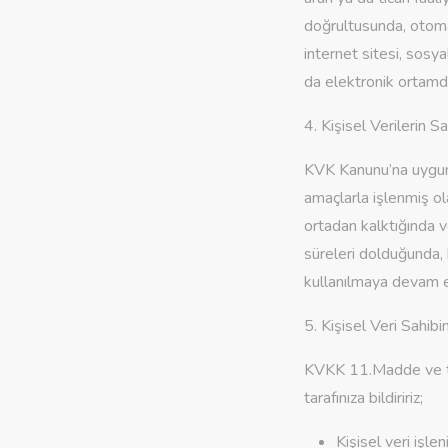
doğrultusunda, otomat
internet sitesi, sosy
da elektronik ortamd
4. Kişisel Verilerin 
KVK Kanunu’na uygun o
amaçlarla işlenmiş ol
ortadan kalktığında v
süreleri dolduğunda, k
kullanılmaya devam e
5. Kişisel Veri Sahibi
KVKK 11.Madde ve tüm
tarafınıza bildiririz;
Kişisel veri işl