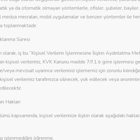
ik ya da otomatik olmayan yöntemlerle, ofisler, şubeler, bayiler, 
al medya mecraları, mobil uygulamalar ve benzeri yöntemler ile her t
a toplanmaktadır.
Saklanma Süresi
larak, iş bu “Kişisel Verilerin İşlenmesine İlişkin Aydınlatma Metn
an kişisel verileriniz, KVK Kanunu madde 7/f.1.’e göre işlenmesi g
e/veya mevzuat uyarınca verilerinizi işlememiz için zorunlu kılındığ
işisel verileriniz tarafımızca silinecek, yok edilecek veya anonimle
dilecektir.
nin Hakları
ü kapsamında, kişisel verilerinize ilişkin olarak aşağıdaki hakla
enip işlenmediğini öğrenme,