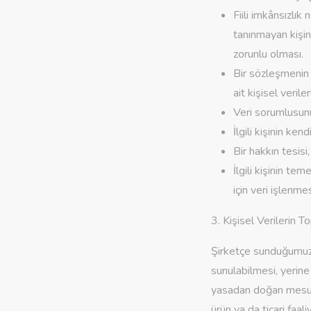
Fiili imkânsızlı
tanınmayan kişin
zorunlu olması.
Bir sözleşmenin 
ait kişisel veril
Veri sorumlusunu
İlgili kişinin ken
Bir hakkın tesisi
İlgili kişinin t
için veri işlenme
3. Kişisel Verilerin
Şirketçe sunduğumuz 
sunulabilmesi, yerine
yasadan doğan mesuliy
ürün ya da ticari faal